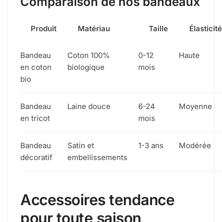
Comparaison de nos bandeaux
Produit
Matériau
Taille
Élasticit
Bandeau
Coton 100%
0-12
Haute
en coton
biologique
mois
bio
Bandeau
Laine douce
6-24
Moyenne
en tricot
mois
Bandeau
Satin et
1-3 ans
Modérée
décoratif
embellissements
Accessoires tendance
pour toute saison