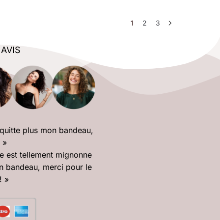
1
2
3
 AVIS
 quitte plus mon bandeau,
! »
le est tellement mignonne
n bandeau, merci pour le
! »