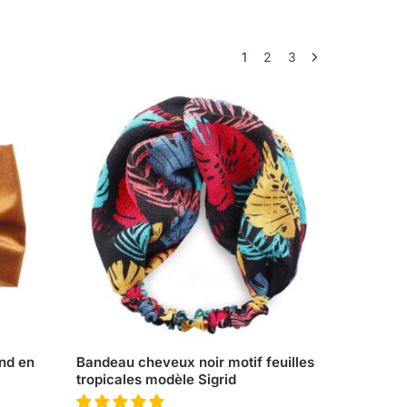
1
2
3
nd en
Bandeau cheveux noir motif feuilles
tropicales modèle Sigrid