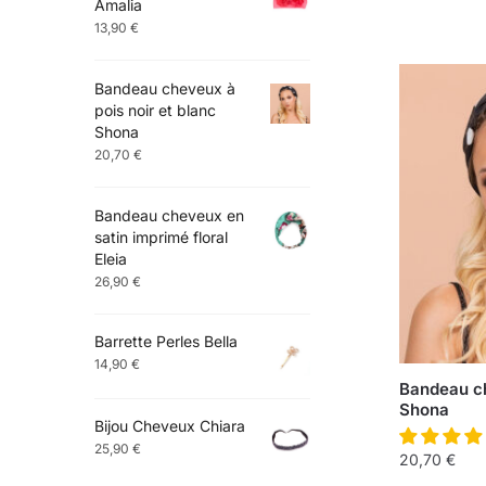
Amalia
13,90
€
Bandeau cheveux à
pois noir et blanc
Shona
20,70
€
Bandeau cheveux en
satin imprimé floral
Eleia
26,90
€
Barrette Perles Bella
14,90
€
Bandeau ch
Shona
Bijou Cheveux Chiara
25,90
€
20,70
€