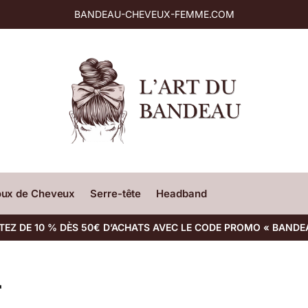
BANDEAU-CHEVEUX-FEMME.COM
oux de Cheveux
Serre-tête
Headband
TEZ DE 10 % DÈS 50€ D’ACHATS AVEC LE CODE PROMO « BANDE
r