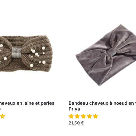
eveux en laine et perles
Bandeau cheveux à noeud en 
s
Priya
21,60
€