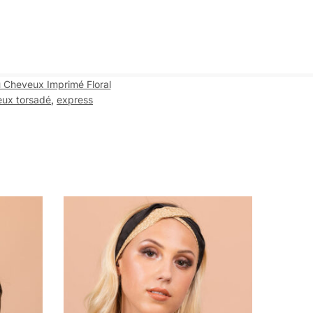
 Cheveux Imprimé Floral
ux torsadé
,
express