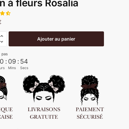
in à fleurs Rosalia
€
Ajouter au panier
z pas
0
:
09
:
53
urs
Mins
Secs