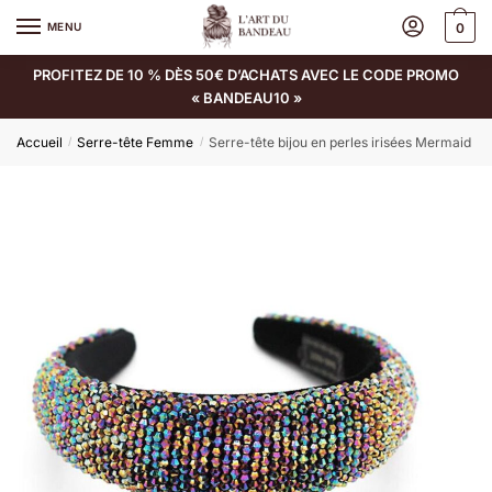
MENU
0
PROFITEZ DE 10 % DÈS 50€ D’ACHATS AVEC LE CODE PROMO
« BANDEAU10 »
Accueil
Serre-tête Femme
Serre-tête bijou en perles irisées Mermaid
/
/