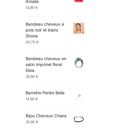
Amalia
13,90
€
Bandeau cheveux à
pois noir et blanc
Shona
20,70
€
Bandeau cheveux en
satin imprimé floral
Eleia
26,90
€
Barrette Perles Bella
14,90
€
Bijou Cheveux Chiara
25,90
€