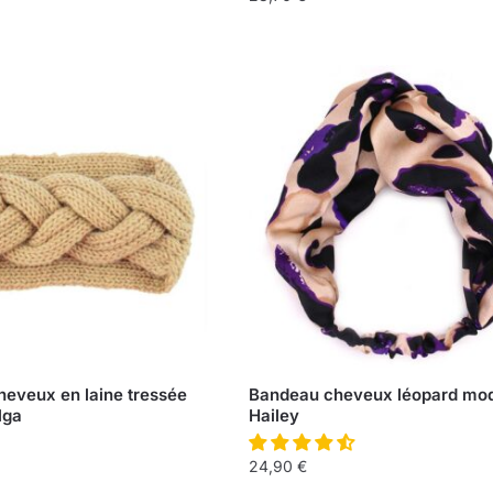
eveux en laine tressée
Bandeau cheveux léopard mo
lga
Hailey
24,90
€