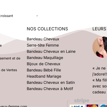
NOS COLLECTIONS
LEURS
Bandeau Cheveux
Serre-tête Femme
e
Bandeau Cheveux en Laine
Bandeau Maquillage
rsement et de
Bijoux de Cheveux
« Je ne
Bandeau Bébé Fille
s de Ventes
j’adore!
Headband Mariage
« Ma fil
Bandeau Cheveux en Satin
avec so
Bandeau Cheveux à Motif
cadeau 
heveux-femme.com