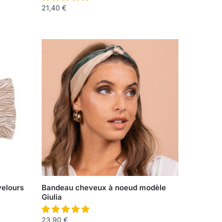
21,40
€
velours
Bandeau cheveux à noeud modèle
Giulia
23,90
€