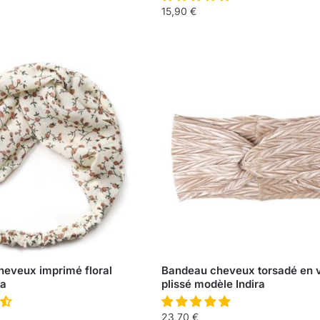
15,90
€
eveux imprimé floral
Bandeau cheveux torsadé en 
la
plissé modèle Indira
23,70
€