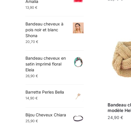
Amalia
13,90
€
Bandeau cheveux à
pois noir et blanc
Shona
20,70
€
Bandeau cheveux en
satin imprimé floral
Eleia
26,90
€
Barrette Perles Bella
14,90
€
Bandeau ch
modèle He
Bijou Cheveux Chiara
24,90
€
25,90
€