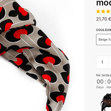
mod
21,70
COULEU
Beige f
Ne tarde
00
:
0
Days
Ho