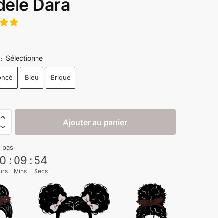
èle Dara
€
Sélectionne
R
:
oncé
Bleu
Brique
Ajouter au panier
z pas
0
:
09
:
52
urs
Mins
Secs