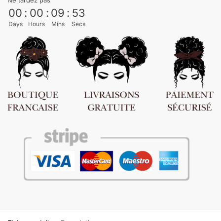
Ne tardez pas
00
:
00
:
09
:
53
Days
Hours
Mins
Secs