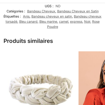
UGS :
ND
Catégories :
Bandeau Cheveux
,
Bandeau Cheveux en Satin
Étiquettes :
Anis
,
Bandeau cheveux en satin
,
Bandeau cheveux
torsadé
,
Bleu canard
,
Bleu marine
,
camel
,
express
,
Noir
,
Rose
Poudre
Produits similaires